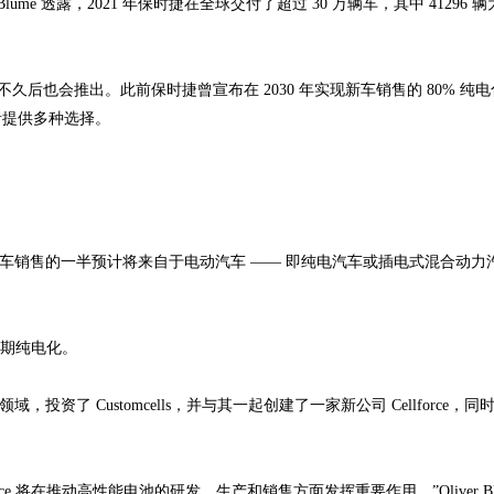
me 透露，2021 年保时捷在全球交付了超过 30 万辆车，其中 41296 
久后也会推出。此前保时捷曾宣布在 2030 年实现新车销售的 80% 纯
者提供多种选择。
。
 年，保时捷新车销售的一半预计将来自于电动汽车 —— 即纯电汽车或插电式混合动
代中期纯电化。
了 Customcells，并与其一起创建了一家新公司 Cellforce，同
e 将在推动高性能电池的研发、生产和销售方面发挥重要作用。”Oliver Blu