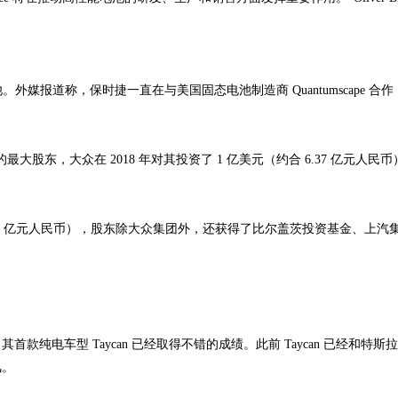
外媒报道称，保时捷一直在与美国固态电池制造商 Quantumscape 合
的最大股东，大众在 2018 年对其投资了 1 亿美元（约合 6.37 亿元人民
（约合 73.67 亿元人民币），股东除大众集团外，还获得了比尔盖茨投资基金、上
车型 Taycan 已经取得不错的成绩。此前 Taycan 已经和特斯拉 Mo
风。