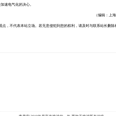
捷加速电气化的决心。
（编辑：上海
观点，不代表本站立场。若无意侵犯到您的权利，请及时与联系站长删除