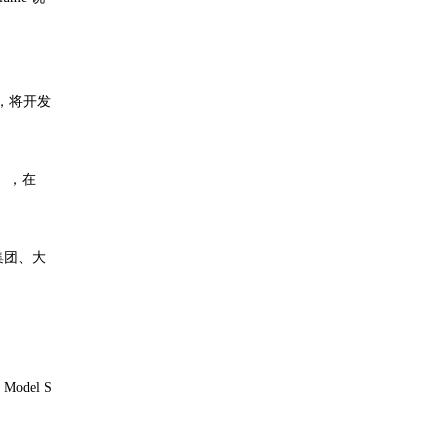
作，将开发
币），在
汽集团、大
del S