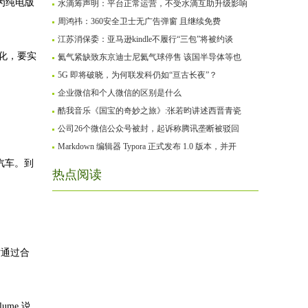
辆为纯电版
水滴筹声明：平台正常运营，不受水滴互助升级影响
周鸿祎：360安全卫士无广告弹窗 且继续免费
江苏消保委：亚马逊kindle不履行“三包”将被约谈
电化，要实
氦气紧缺致东京迪士尼氦气球停售 该国半导体等也
5G 即将破晓，为何联发科仍如“亘古长夜”？
企业微信和个人微信的区别是什么
酷我音乐《国宝的奇妙之旅》:张若昀讲述西晋青瓷
公司26个微信公众号被封，起诉称腾讯垄断被驳回
Markdown 编辑器 Typora 正式发布 1.0 版本，并开
力汽车。到
热点阅读
时通过合
me 说