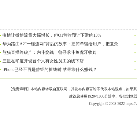
疫情让微博流量大幅增长，但Q1营收预计下滑约15%
华为路由A2“一碰连网”背后的故事：把简单留给用户，把复杂
熊猫直播终破产：内斗烧钱，曾寻求斗鱼虎牙收购
三星在印度开设首个只有女性员工的线下店
iPhone已经不再是曾经的摇钱树 苹果靠什么赚钱？
【免责声明】本站内容转载自互联网，其发布内容言论不代表本站观点，如果其链接、
建议您使用1920×1080分辨率、谷歌浏览器Goo
Copygight © 2008-2022 https: