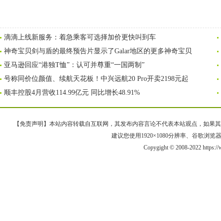
滴滴上线新服务：着急乘客可选择加价更快叫到车
神奇宝贝剑与盾的最终预告片显示了Galar地区的更多神奇宝贝
亚马逊回应“港独T恤”：认可并尊重“一国两制”
号称同价位颜值、续航天花板！中兴远航20 Pro开卖2198元起
顺丰控股4月营收114.99亿元 同比增长48.91%
【免责声明】本站内容转载自互联网，其发布内容言论不代表本站观点，如果其链接、
建议您使用1920×1080分辨率、谷歌浏览器Goo
Copygight © 2008-2022 https: