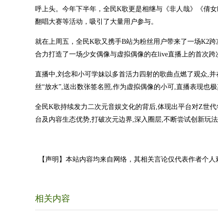
呼上头。今年下半年，全民K歌更是相继与《非人哉》《倩女
翻唱大赛等活动，吸引了大量用户参与。
就在上周五，全民K歌又携手B站为粉丝用户带来了一场K2跨次元特别企划
合力打造了一场少女偶像与虚拟偶像的在live直播上的首次
直播中,刘念和小可学妹以多首活力四射的歌曲点燃了观众,并
丝“放水”,送出数张签名照,作为虚拟偶像的小可,直播表现也
全民K歌持续发力二次元音娱文化的背后,体现出平台对Z世
台及内容生态优势,打破次元边界,深入圈层,不断尝试创新玩
【声明】本站内容均来自网络，其相关言论仅代表作者个人
相关内容