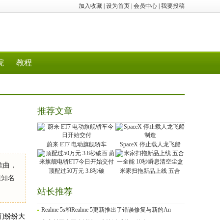
加入收藏
|
设为首页
|
会员中心
|
我要投稿
院
教程
推荐文章
蔚来 ET7 电动旗舰轿车
SpaceX 停止载人龙飞船
歌曲，
顶配过50万元 3.8秒破
米家扫拖新品上线 五合
项知名
站长推荐
Realme 5s和Realme 5更新推出了错误修复与新的An
们纷纷大