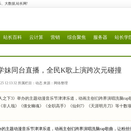
、5G、大数据,站长网!
站长百科
云计算
营销
综合聚焦
服务器
站长学
、小可学妹同台直播，全民K歌上演跨次元碰撞
-25 12:13:32 所属栏目：动态 来源：网络整理
之下3》举办的主题动漫音乐节津津乐道，动画主创们跨界演唱洗脑rap
《非人哉》《倩女幽魂》《全职高手》《仙剑7》《天涯明月刀》等十数
办的主题动漫音乐节津津乐道，动画主创们跨界演唱洗脑rap歌曲，让粉丝