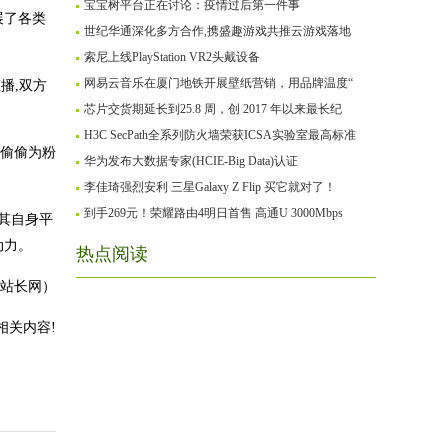
宝宝树平台正在讨论：疫情过后第一件事
展了各类
世纪华通深化多方合作,携盛趣游戏共推云游戏落地
索尼上线PlayStation VR2头戴设备
网易云音乐在厦门地铁开展壁纸营销，用品牌温度“
直播,双方
芯片交货期延长到25.8 周，创 2017 年以来最长纪
H3C SecPath全系列防火墙荣获ICSA实验室最高标准
念偷偷为粉
华为发布大数据专家(HCIE-Big Data)认证
李佳琦强烈安利 三星Galaxy Z Flip 买它就对了！
到手269元！荣耀路由4明日首售 高通U 3000Mbps
其自身平
动力。
热点阅读
站长网）
相关内容!