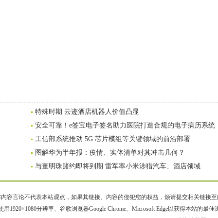
特殊时期 云迹酒店机器人价值凸显
安全可靠！e签宝电子签名助力医院打造合规的电子病历系统
工信部系统推动 5G 芯片模组等关键领域的前沿部署
图解华为半年报：疫情、实体清单对其冲击几何？
与董明珠赌约即将到期 雷军率小米涉猎汽车、酒店领域
容言论不代表本站观点，如果其链接、内容的侵犯您的权益，烦请提交相关链接至邮箱bqsm
用1920×1080分辨率、谷歌浏览器Google Chrome、Microsoft Edge以获得本站的最