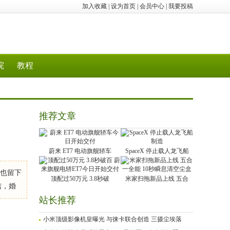
加入收藏
|
设为首页
|
会员中心
|
我要投稿
院
教程
推荐文章
蔚来 ET7 电动旗舰轿车
SpaceX 停止载人龙飞船
上也留下
顶配过50万元 3.8秒破
米家扫拖新品上线 五合
信，婚
站长推荐
小米顶级影像机皇曝光 与徕卡联合创造 三摄尘埃落