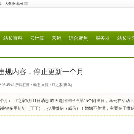
、5G、大数据,站长网!
站长百科
云计算
营销
综合聚焦
服务器
站长学
违规内容，停止更新一个月
2 05:45:42 所属栏目：动态 来源：IT之家(青岛)
月） IT之家5月11日消息 昨天是阿里巴巴第15个阿里日，马云在活动
幸福关键多用钉钉（丁丁），少用微信（威信）！婚姻不美满，主要在于微