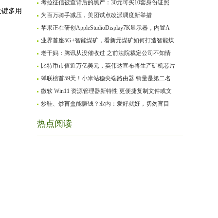
考拉征信被查背后的黑产：30元可买10套身份证照
关键多用
为百万骑手减压，美团试点改派调度新举措
苹果正在研创AppleStudioDisplay7K显示器，内置A
业界首座5G+智能煤矿，看新元煤矿如何打造智能煤
老干妈：腾讯从没催收过 之前法院裁定公司不知情
比特币市值近万亿美元，英伟达宣布将生产矿机芯片
蝉联榜首59天！小米站稳尖端路由器 销量是第二名
微软 Win11 资源管理器新特性 更便捷复制文件或文
炒鞋、炒盲盒能赚钱？业内：爱好就好，切勿盲目
热点阅读