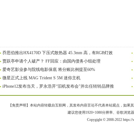
乔思伯推出HX4170D 下压式散热器 45.3mm 高，有RGB灯效
贾跃亭申请个人破产？ FF回应：由国内债务小组处理
爱奇艺影业参与院线电影保底 将分账比例提至60%
微星正式上线 MAG Trident S 5M 迷你主机
iPhone12发布当天，罗永浩开“旧机发布会”并出任转转品牌推
【免责声明】本站内容转载自互联网，其发布内容言论不代表本站观点，如果其链接、
建议您使用1920×1080分辨率、谷歌浏览器Goo
Copygight © 2008-2022 https: